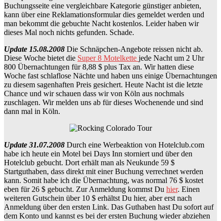
Buchungsseite eine vergleichbare Kategorie günstiger anbieten,
kann über eine Reklamationsformular dies gemeldet werden und
man bekommt die gebuchte Nacht kostenlos. Leider haben wir
dieses Mal noch nichts gefunden. Schade.
Update 15.08.2008
Die Schnäpchen-Angebote reissen nicht ab.
Diese Woche bietet die
Super 8 Motelkette
jede Nacht um 2 Uhr
800 Übernachtungen für 8,88 $ plus Tax an. Wir hatten diese
Woche fast schlaflose Nächte und haben uns einige Übernachtungen
zu diesem sagenhaften Preis gesichert. Heute Nacht ist die letzte
Chance und wir schauen dass wir von Köln aus nochmals
zuschlagen. Wir melden uns ab für dieses Wochenende und sind
dann mal in Köln.
Update 31.07.2008
Durch eine Werbeaktion von Hotelclub.com
habe ich heute ein Motel bei Days Inn storniert und über den
Hotelclub gebucht. Dort erhält man als Neukunde 59 $
Startguthaben, dass direkt mit einer Buchung verrechnet werden
kann. Somit habe ich die Übernachtung, was normal 76 $ kostet
eben für 26 $ gebucht. Zur Anmeldung kommst Du
hier
. Einen
weiteren Gutschein über 10 $ erhältst Du hier, aber erst nach
Anmeldung über den ersten Link. Das Guthaben hast Du sofort auf
dem Konto und kannst es bei der ersten Buchung wieder abziehen