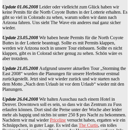
Update 01.06.2008
Leider oder vielleicht zum Glück haben wir
keine Pemits für die North Coyote Buttes in der Lotterie erhalten. Es
gibt so viel in Colorado zu sehen, warum sollen wir dann nach
Arizona fahren. Uns sieht The Wave ein anderes mal ganz sicher
wieder.
Update 23.05.2008
Wir haben heute Permits für die North Coyote
Buttes in der Lotterie beantragt. Sollte es mit Permits klappen,
werden wir Arizona noch in unsere Tour einbauen. Sollte es nicht
klappen, gibt es in Colorad sicher genug zu sehen. Schön wäre es
aber trotzdem.
Update 21.05.2008
Aufgrund unserer aktuellen Tour „Storming the
East 2008“ wurden die Planungen für unsere Herbsttour erstmal
zurückgestellt. Jetzt sind wir wieder zurück und wir starten nach
dem Motto „Nach dem Urlaub ist vor dem Urlaub“ wieder mit den
Planungen.
Update 26.04.2008
Wir halten Ausschau nach einem Hotel in
Denver. Downtown soll es sein, so dass wir das Zentrum zu Fuss
erlaufen können. Dort sind die Preise unter der Woche aber leider
mehr als happig und nichts ist unter 250 $ pro Nacht zu bekommen.
Nachdem wir mal wieder
Priceline
versucht haben, ergatten wir ein
Schnäppchen, in guter Lage. Es wird das
The Curtis
, ein tolles