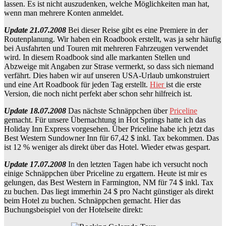
lassen. Es ist nicht auszudenken, welche Möglichkeiten man hat,
wenn man mehrere Konten anmeldet.
Update 21.07.2008
Bei dieser Reise gibt es eine Premiere in der
Routenplanung. Wir haben ein Roadbook erstellt, was ja sehr häufig
bei Ausfahrten und Touren mit mehreren Fahrzeugen verwendet
wird. In diesem Roadbook sind alle markanten Stellen und
Abzweige mit Angaben zur Strase vermerkt, so dass sich niemand
verfährt. Dies haben wir auf unseren USA-Urlaub umkonstruiert
und eine Art Roadbook für jeden Tag erstellt.
Hier
ist die erste
Version, die noch nicht perfekt aber schon sehr hilfreich ist.
Update 18.07.2008
Das nächste Schnäppchen über
Priceline
gemacht. Für unsere Übernachtung in Hot Springs hatte ich das
Holiday Inn Express vorgesehen. Über Priceline habe ich jetzt das
Best Western Sundowner Inn für 67,42 $ inkl. Tax bekommen. Das
ist 12 % weniger als direkt über das Hotel. Wieder etwas gespart.
Update 17.07.2008
In den letzten Tagen habe ich versucht noch
einige Schnäppchen über Priceline zu ergattern. Heute ist mir es
gelungen, das Best Western in Farmington, NM für 74 $ inkl. Tax
zu buchen. Das liegt immerhin 24 $ pro Nacht günstiger als direkt
beim Hotel zu buchen. Schnäppchen gemacht. Hier das
Buchungsbeispiel von der Hotelseite direkt: