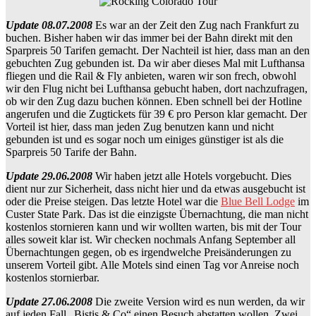
Update 08.07.2008
Es war an der Zeit den Zug nach Frankfurt zu
buchen. Bisher haben wir das immer bei der Bahn direkt mit den
Sparpreis 50 Tarifen gemacht. Der Nachteil ist hier, dass man an den
gebuchten Zug gebunden ist. Da wir aber dieses Mal mit Lufthansa
fliegen und die Rail & Fly anbieten, waren wir son frech, obwohl
wir den Flug nicht bei Lufthansa gebucht haben, dort nachzufragen,
ob wir den Zug dazu buchen können. Eben schnell bei der Hotline
angerufen und die Zugtickets für 39 € pro Person klar gemacht. Der
Vorteil ist hier, dass man jeden Zug benutzen kann und nicht
gebunden ist und es sogar noch um einiges günstiger ist als die
Sparpreis 50 Tarife der Bahn.
Update 29.06.2008
Wir haben jetzt alle Hotels vorgebucht. Dies
dient nur zur Sicherheit, dass nicht hier und da etwas ausgebucht ist
oder die Preise steigen. Das letzte Hotel war die
Blue Bell Lodge
im
Custer State Park. Das ist die einzigste Übernachtung, die man nicht
kostenlos stornieren kann und wir wollten warten, bis mit der Tour
alles soweit klar ist. Wir checken nochmals Anfang September all
Übernachtungen gegen, ob es irgendwelche Preisänderungen zu
unserem Vorteil gibt. Alle Motels sind einen Tag vor Anreise noch
kostenlos stornierbar.
Update 27.06.2008
Die zweite Version wird es nun werden, da wir
auf jeden Fall „Bistis & Co“ einen Besuch abstatten wollen. Zwei