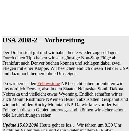
USA 2008-2 – Vorbereitung
Der Dollar steht gut und wir haben heute wieder zugeschlagen.
Durch einen Tipp haben wir sehr günstige Non-Stop Flüge ab
Frankfurt nach Denver buchen können und schlagen dabei zwei
Fliegen mit einer Klappe. Wir besuchen endlich diesen Teil der USA
und dazu noch bequem ohne Umsteigen.
Da wir bereits den
Yellowstone
NP besucht haben orientieren wir
uns nördlich Denver, also in den Staaten Nebraska, South Dakota,
Nebraska und vielleicht etwas Wyoming. Endlich schaffen wir es
auch Mount Rushmore NP einen Besuch abzustatten. Gespannt sind
wir auch auf den Rocky Mountain NP. Da wir kurz vor der Fall
Foliage in diesem Gebiet unterwegs sind, können wir sicher schon
tolle Laubfärbungen sehen.
Update 15.09.2008
Heute geht es los… Wir fahren um 8.30 Uhr
Richtung Vaihingen/Enz und dann weiter mit dem ICE über