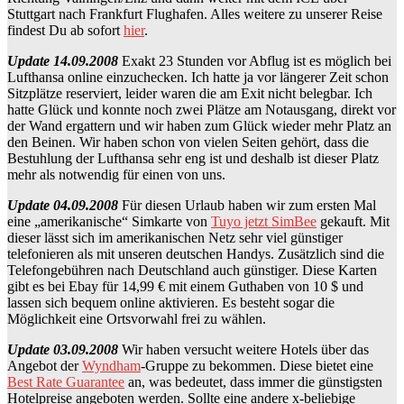
Stuttgart nach Frankfurt Flughafen. Alles weitere zu unserer Reise
findest Du ab sofort
hier
.
Update 14.09.2008
Exakt 23 Stunden vor Abflug ist es möglich bei
Lufthansa online einzuchecken. Ich hatte ja vor längerer Zeit schon
Sitzplätze reserviert, leider waren die am Exit nicht belegbar. Ich
hatte Glück und konnte noch zwei Plätze am Notausgang, direkt vor
der Wand ergattern und wir haben zum Glück wieder mehr Platz an
den Beinen. Wir haben schon von vielen Seiten gehört, dass die
Bestuhlung der Lufthansa sehr eng ist und deshalb ist dieser Platz
mehr als notwendig für einen von uns.
Update 04.09.2008
Für diesen Urlaub haben wir zum ersten Mal
eine „amerikanische“ Simkarte von
Tuyo jetzt SimBee
gekauft. Mit
dieser lässt sich im amerikanischen Netz sehr viel günstiger
telefonieren als mit unseren deutschen Handys. Zusätzlich sind die
Telefongebühren nach Deutschland auch günstiger. Diese Karten
gibt es bei Ebay für 14,99 € mit einem Guthaben von 10 $ und
lassen sich bequem online aktivieren. Es besteht sogar die
Möglichkeit eine Ortsvorwahl frei zu wählen.
Update 03.09.2008
Wir haben versucht weitere Hotels über das
Angebot der
Wyndham
-Gruppe zu bekommen. Diese bietet eine
Best Rate Guarantee
an, was bedeutet, dass immer die günstigsten
Hotelpreise angeboten werden. Sollte eine andere x-beliebige