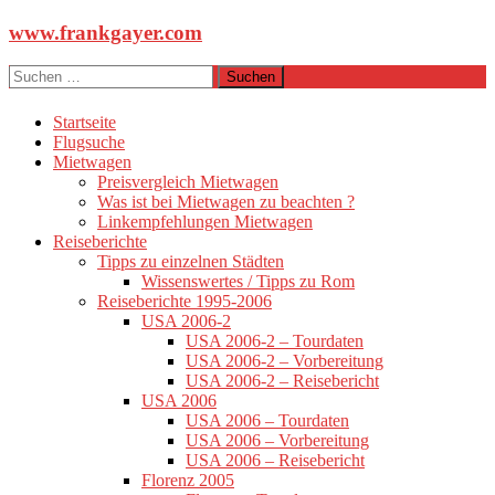
Zum
www.frankgayer.com
Inhalt
springen
Suchen
nach:
Startseite
Flugsuche
Mietwagen
Preisvergleich Mietwagen
Was ist bei Mietwagen zu beachten ?
Linkempfehlungen Mietwagen
Reiseberichte
Tipps zu einzelnen Städten
Wissenswertes / Tipps zu Rom
Reiseberichte 1995-2006
USA 2006-2
USA 2006-2 – Tourdaten
USA 2006-2 – Vorbereitung
USA 2006-2 – Reisebericht
USA 2006
USA 2006 – Tourdaten
USA 2006 – Vorbereitung
USA 2006 – Reisebericht
Florenz 2005