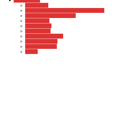
Wissenswertes
Wir über uns
Wanderungen / Radtouren in Zeiten Corona
Einreise / Immigration USA
Diverse Infos
Priceline USA
Hotwire USA
Hotels / Motels USA
Quartersammlung
Autokennzeichen
Videos