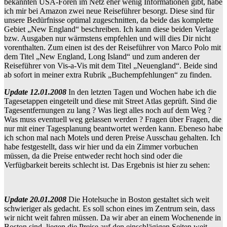
bekannten USA-Foren im Netz eher wenig Informationen gibt, habe
ich mir bei Amazon zwei neue Reiseführer besorgt. Diese sind für
unsere Bedürfnisse optimal zugeschnitten, da beide das komplette
Gebiet „New England“ beschreiben. Ich kann diese beiden Verlage
bzw. Ausgaben nur wärmstens empfehlen und will dies Dir nicht
vorenthalten. Zum einen ist des der Reiseführer von Marco Polo mit
dem Titel „New England, Long Island“ und zum anderen der
Reiseführer von Vis-a-Vis mit dem Titel „Neuengland“. Beide sind
ab sofort in meiner extra Rubrik „Buchempfehlungen“ zu finden.
Update 12.01.2008
In den letzten Tagen und Wochen habe ich die
Tagesetappen eingeteilt und diese mit Street Atlas geprüft. Sind die
Tagesentfernungen zu lang ? Was liegt alles noch auf dem Weg ?
Was muss eventuell weg gelassen werden ? Fragen über Fragen, die
nur mit einer Tagesplanung beantwortet werden kann. Ebeneso habe
ich schon mal nach Motels und deren Preise Ausschau gehalten. Ich
habe festgestellt, dass wir hier und da ein Zimmer vorbuchen
müssen, da die Preise entweder recht hoch sind oder die
Verfügbarkeit bereits schlecht ist. Das Ergebnis ist hier zu sehen:
Update 20.01.2008
Die Hotelsuche in Boston gestaltet sich weit
schwieriger als gedacht. Es soll schon eines im Zentrum sein, dass
wir nicht weit fahren müssen. Da wir aber an einem Wochenende in
Boston sind, liegen die Preise auf den einschlägigen Seiten weit