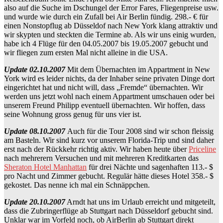
also auf die Suche im Dschungel der Error Fares, Fliegenpreise usw.
und wurde wie durch ein Zufall bei Air Berlin fündig. 298.- € für
einen Nonstopflug ab Düsseldof nach New York klang attraktiv und
wir skypten und steckten die Termine ab. Als wir uns einig wurden,
habe ich 4 Flüge für den 04.05.2007 bis 19.05.2007 gebucht und
wir fliegen zum ersten Mal nicht alleine in die USA.
Update 02.10.2007
Mit dem Übernachten im Appartment in New
York wird es leider nichts, da der Inhaber seine privaten Dinge dort
eingerichtet hat und nicht will, dass „Fremde“ übernachten. Wir
werden uns jetzt wohl nach einem Appartment umschauen oder bei
unserem Freund Philipp eventuell übernachten. Wir hoffen, dass
seine Wohnung gross genug für uns vier ist.
Update 08.10.2007
Auch für die Tour 2008 sind wir schon fleissig
am Basteln. Wir sind kurz vor unserem Florida-Trip und sind daher
erst nach der Rückkehr richtig aktiv. Wir haben heute über
Priceline
nach mehrerern Versuchen und mit mehreren Kreditkarten das
Sheraton Hotel Manhattan
für drei Nächte und sagenhaften 113.- $
pro Nacht und Zimmer gebucht. Regulär hätte dieses Hotel 358.- $
gekostet. Das nenne ich mal ein Schnäppchen.
Update 20.10.2007
Arndt hat uns im Urlaub erreicht und mitgeteilt,
dass die Zubringerflüge ab Stuttgart nach Düsseldorf gebucht sind.
Unklar war im Vorfeld noch, ob AirBerlin ab Stuttgart direkt