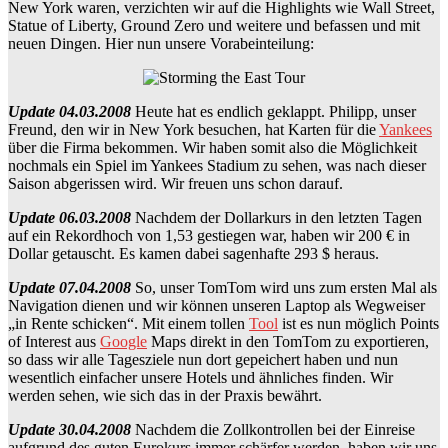
New York waren, verzichten wir auf die Highlights wie Wall Street,
Statue of Liberty, Ground Zero und weitere und befassen und mit
neuen Dingen. Hier nun unsere Vorabeinteilung:
Update 04.03.2008
Heute hat es endlich geklappt. Philipp, unser
Freund, den wir in New York besuchen, hat Karten für die
Yankees
über die Firma bekommen. Wir haben somit also die Möglichkeit
nochmals ein Spiel im Yankees Stadium zu sehen, was nach dieser
Saison abgerissen wird. Wir freuen uns schon darauf.
Update 06.03.2008
Nachdem der Dollarkurs in den letzten Tagen
auf ein Rekordhoch von 1,53 gestiegen war, haben wir 200 € in
Dollar getauscht. Es kamen dabei sagenhafte 293 $ heraus.
Update 07.04.2008
So, unser TomTom wird uns zum ersten Mal als
Navigation dienen und wir können unseren Laptop als Wegweiser
„in Rente schicken“. Mit einem tollen
Tool
ist es nun möglich Points
of Interest aus
Google
Maps direkt in den TomTom zu exportieren,
so dass wir alle Tagesziele nun dort gepeichert haben und nun
wesentlich einfacher unsere Hotels und ähnliches finden. Wir
werden sehen, wie sich das in der Praxis bewährt.
Update 30.04.2008
Nachdem die Zollkontrollen bei der Einreise
aufgrund des guten Eurokurs immer schärfer werden, haben wir uns