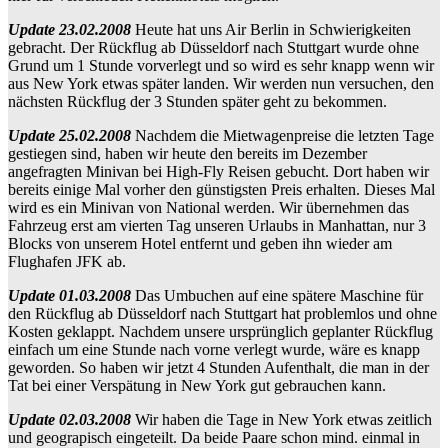
Update 23.02.2008
Heute hat uns Air Berlin in Schwierigkeiten
gebracht. Der Rückflug ab Düsseldorf nach Stuttgart wurde ohne
Grund um 1 Stunde vorverlegt und so wird es sehr knapp wenn wir
aus New York etwas später landen. Wir werden nun versuchen, den
nächsten Rückflug der 3 Stunden später geht zu bekommen.
Update 25.02.2008
Nachdem die Mietwagenpreise die letzten Tage
gestiegen sind, haben wir heute den bereits im Dezember
angefragten Minivan bei High-Fly Reisen gebucht. Dort haben wir
bereits einige Mal vorher den günstigsten Preis erhalten. Dieses Mal
wird es ein Minivan von National werden. Wir übernehmen das
Fahrzeug erst am vierten Tag unseren Urlaubs in Manhattan, nur 3
Blocks von unserem Hotel entfernt und geben ihn wieder am
Flughafen JFK ab.
Update 01.03.2008
Das Umbuchen auf eine spätere Maschine für
den Rückflug ab Düsseldorf nach Stuttgart hat problemlos und ohne
Kosten geklappt. Nachdem unsere ursprünglich geplanter Rückflug
einfach um eine Stunde nach vorne verlegt wurde, wäre es knapp
geworden. So haben wir jetzt 4 Stunden Aufenthalt, die man in der
Tat bei einer Verspätung in New York gut gebrauchen kann.
Update 02.03.2008
Wir haben die Tage in New York etwas zeitlich
und geograpisch eingeteilt. Da beide Paare schon mind. einmal in