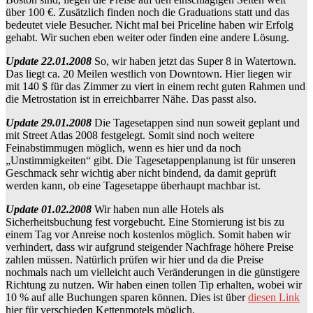
über 100 €. Zusätzlich finden noch die Graduations statt und das
bedeutet viele Besucher. Nicht mal bei Priceline haben wir Erfolg
gehabt. Wir suchen eben weiter oder finden eine andere Lösung.
Update 22.01.2008
So, wir haben jetzt das Super 8 in Watertown.
Das liegt ca. 20 Meilen westlich von Downtown. Hier liegen wir
mit 140 $ für das Zimmer zu viert in einem recht guten Rahmen und
die Metrostation ist in erreichbarrer Nähe. Das passt also.
Update 29.01.2008
Die Tagesetappen sind nun soweit geplant und
mit Street Atlas 2008 festgelegt. Somit sind noch weitere
Feinabstimmugen möglich, wenn es hier und da noch
„Unstimmigkeiten“ gibt. Die Tagesetappenplanung ist für unseren
Geschmack sehr wichtig aber nicht bindend, da damit geprüft
werden kann, ob eine Tagesetappe überhaupt machbar ist.
Update 01.02.2008
Wir haben nun alle Hotels als
Sicherheitsbuchung fest vorgebucht. Eine Stornierung ist bis zu
einem Tag vor Anreise noch kostenlos möglich. Somit haben wir
verhindert, dass wir aufgrund steigender Nachfrage höhere Preise
zahlen müssen. Natürlich prüfen wir hier und da die Preise
nochmals nach um vielleicht auch Veränderungen in die günstigere
Richtung zu nutzen. Wir haben einen tollen Tip erhalten, wobei wir
10 % auf alle Buchungen sparen können. Dies ist über
diesen Link
hier für verschieden Kettenmotels möglich.