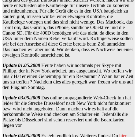
heute entschieden alle Kaufbelege für unsere Technik zu kopieren
und mitzunhemen. Für alle Gerät die es in den USA baugleich zu
kaufen gibt, müssen wir bei einer etwaigen Kontrolle, die
Kaufbelege vorlegen und das sind nicht wenige. Das Macbook, das
TomTom, das Garmin, das iPhone, sämtliche Objektive und die
Canon 5D. Für die 400D benötigen wir das nicht, da diese in den
USA unter dem Namen Rebel verkauft wird. Richtigerweise sollten
wir bei der Ausreise all diese Geräte bereits beim Zoll anmelden.
Das machen wir aber nicht. Wir denken, dass es Nachweis bei einer
etwaigen Kontrolle ausreichend ist.
Update 01.05.2008
Heute haben wir nochmals per Skype mit
Philipp, der in New York arbeitet, uns ausgetauscht. Wo treffen wir
uns ? Hat er einen Geheimtipp für ein Restaurant ? Wann hat er Zeit
uns zu treffen ? Nachdem dies alles geregelt war, freuen wir uns auf
den Flug am Sonntag.
Update 03.05.2008
Das online propagandierte Web-Check Inn hat
leider für die Strecke Düsseldorf nach New York nicht funktioniert
bzw. wird nicht angeboten. Dann machen wir es halt auf die
herkömmliche Weise und checken am Schalter ein. Jedenfalls die
Plätze bis Düsseldorf sind schon reserviert und die Boardkarten
liegen vor.
Update 04.05.2008
Es geht endlich los. Weiteres findest Du
hier
.