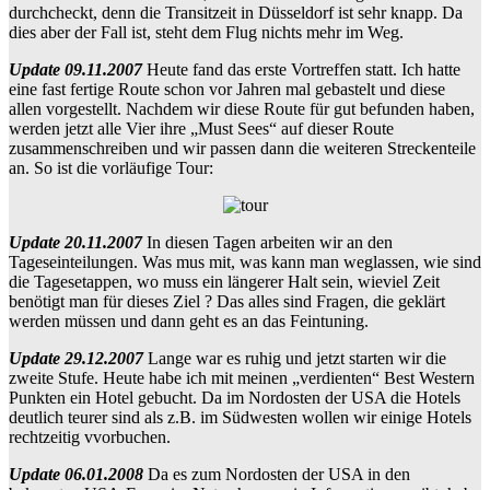
durchcheckt, denn die Transitzeit in Düsseldorf ist sehr knapp. Da
dies aber der Fall ist, steht dem Flug nichts mehr im Weg.
Update 09.11.2007
Heute fand das erste Vortreffen statt. Ich hatte
eine fast fertige Route schon vor Jahren mal gebastelt und diese
allen vorgestellt. Nachdem wir diese Route für gut befunden haben,
werden jetzt alle Vier ihre „Must Sees“ auf dieser Route
zusammenschreiben und wir passen dann die weiteren Streckenteile
an. So ist die vorläufige Tour:
Update 20.11.2007
In diesen Tagen arbeiten wir an den
Tageseinteilungen. Was mus mit, was kann man weglassen, wie sind
die Tagesetappen, wo muss ein längerer Halt sein, wieviel Zeit
benötigt man für dieses Ziel ? Das alles sind Fragen, die geklärt
werden müssen und dann geht es an das Feintuning.
Update 29.12.2007
Lange war es ruhig und jetzt starten wir die
zweite Stufe. Heute habe ich mit meinen „verdienten“ Best Western
Punkten ein Hotel gebucht. Da im Nordosten der USA die Hotels
deutlich teurer sind als z.B. im Südwesten wollen wir einige Hotels
rechtzeitig vvorbuchen.
Update 06.01.2008
Da es zum Nordosten der USA in den