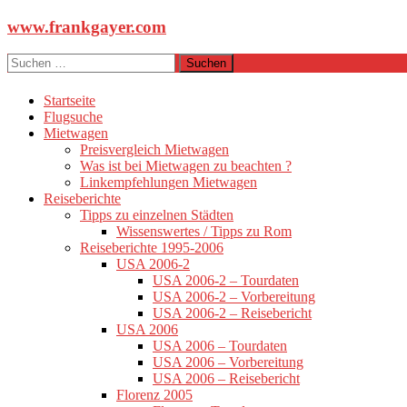
Zum
www.frankgayer.com
Inhalt
springen
Suchen
nach:
Startseite
Flugsuche
Mietwagen
Preisvergleich Mietwagen
Was ist bei Mietwagen zu beachten ?
Linkempfehlungen Mietwagen
Reiseberichte
Tipps zu einzelnen Städten
Wissenswertes / Tipps zu Rom
Reiseberichte 1995-2006
USA 2006-2
USA 2006-2 – Tourdaten
USA 2006-2 – Vorbereitung
USA 2006-2 – Reisebericht
USA 2006
USA 2006 – Tourdaten
USA 2006 – Vorbereitung
USA 2006 – Reisebericht
Florenz 2005