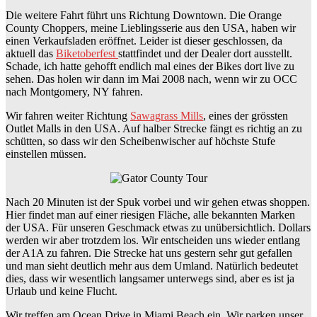
Die weitere Fahrt führt uns Richtung Downtown. Die Orange
County Choppers, meine Lieblingsserie aus den USA, haben wir
einen Verkaufsladen eröffnet. Leider ist dieser geschlossen, da
aktuell das
Biketoberfest
stattfindet und der Dealer dort ausstellt.
Schade, ich hatte gehofft endlich mal eines der Bikes dort live zu
sehen. Das holen wir dann im Mai 2008 nach, wenn wir zu OCC
nach Montgomery, NY fahren.
Wir fahren weiter Richtung
Sawagrass Mills
, eines der grössten
Outlet Malls in den USA. Auf halber Strecke fängt es richtig an zu
schütten, so dass wir den Scheibenwischer auf höchste Stufe
einstellen müssen.
Nach 20 Minuten ist der Spuk vorbei und wir gehen etwas shoppen.
Hier findet man auf einer riesigen Fläche, alle bekannten Marken
der USA. Für unseren Geschmack etwas zu unübersichtlich. Dollars
werden wir aber trotzdem los. Wir entscheiden uns wieder entlang
der A1A zu fahren. Die Strecke hat uns gestern sehr gut gefallen
und man sieht deutlich mehr aus dem Umland. Natürlich bedeutet
dies, dass wir wesentlich langsamer unterwegs sind, aber es ist ja
Urlaub und keine Flucht.
Wir treffen am Ocean Drive in Miami Beach ein. Wir parken unser