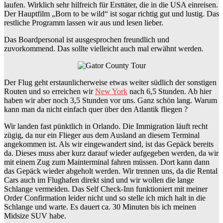
laufen. Wirklich sehr hilfreich für Ersttäter, die in die USA einreisen.
Der Hauptfilm „Born to be wild“ ist sogar richtig gut und lustig. Das
restliche Programm lassen wir aus und lesen lieber.
Das Boardpersonal ist ausgesprochen freundlich und
zuvorkommend. Das sollte vielleicht auch mal erwähnt werden.
Der Flug geht erstaunlicherweise etwas weiter südlich der sonstigen
Routen und so erreichen wir
New York
nach 6,5 Stunden. Ab hier
haben wir aber noch 3,5 Stunden vor uns. Ganz schön lang. Warum
kann man da nicht einfach quer über den Atlantik fliegen ?
Wir landen fast pünktlich in Orlando. Die Immigration läuft recht
zügig, da nur ein Flieger aus dem Ausland an diesem Terminal
angekommen ist. Als wir eingewandert sind, ist das Gepäck bereits
da. Dieses muss aber kurz darauf wieder aufgegeben werden, da wir
mit einem Zug zum Mainterminal fahren müssen. Dort kann dann
das Gepäck wieder abgeholt werden. Wir trennen uns, da die Rental
Cars auch im Flughafen direkt sind und wir wollen die lange
Schlange vermeiden. Das Self Check-Inn funktioniert mit meiner
Order Confirmation leider nicht und so stelle ich mich halt in die
Schlange und warte. Es dauert ca. 30 Minuten bis ich meinen
Midsize SUV habe.