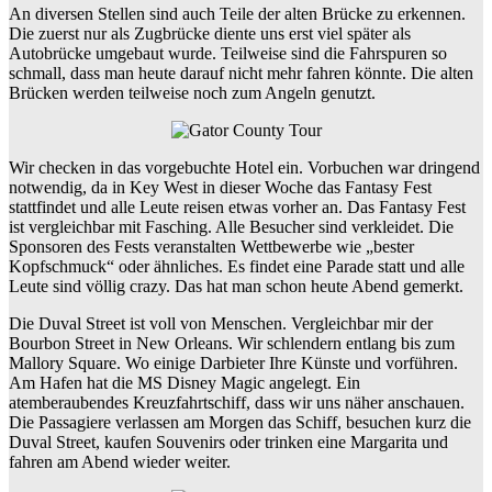
An diversen Stellen sind auch Teile der alten Brücke zu erkennen.
Die zuerst nur als Zugbrücke diente uns erst viel später als
Autobrücke umgebaut wurde. Teilweise sind die Fahrspuren so
schmall, dass man heute darauf nicht mehr fahren könnte. Die alten
Brücken werden teilweise noch zum Angeln genutzt.
Wir checken in das vorgebuchte Hotel ein. Vorbuchen war dringend
notwendig, da in Key West in dieser Woche das Fantasy Fest
stattfindet und alle Leute reisen etwas vorher an. Das Fantasy Fest
ist vergleichbar mit Fasching. Alle Besucher sind verkleidet. Die
Sponsoren des Fests veranstalten Wettbewerbe wie „bester
Kopfschmuck“ oder ähnliches. Es findet eine Parade statt und alle
Leute sind völlig crazy. Das hat man schon heute Abend gemerkt.
Die Duval Street ist voll von Menschen. Vergleichbar mir der
Bourbon Street in New Orleans. Wir schlendern entlang bis zum
Mallory Square. Wo einige Darbieter Ihre Künste und vorführen.
Am Hafen hat die MS Disney Magic angelegt. Ein
atemberaubendes Kreuzfahrtschiff, dass wir uns näher anschauen.
Die Passagiere verlassen am Morgen das Schiff, besuchen kurz die
Duval Street, kaufen Souvenirs oder trinken eine Margarita und
fahren am Abend wieder weiter.