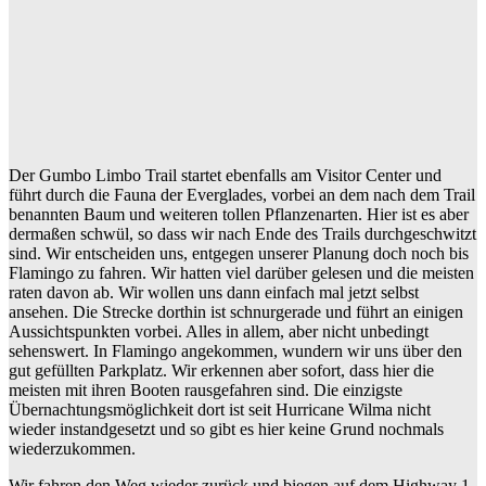
Der Gumbo Limbo Trail startet ebenfalls am Visitor Center und
führt durch die Fauna der Everglades, vorbei an dem nach dem Trail
benannten Baum und weiteren tollen Pflanzenarten. Hier ist es aber
dermaßen schwül, so dass wir nach Ende des Trails durchgeschwitzt
sind. Wir entscheiden uns, entgegen unserer Planung doch noch bis
Flamingo zu fahren. Wir hatten viel darüber gelesen und die meisten
raten davon ab. Wir wollen uns dann einfach mal jetzt selbst
ansehen. Die Strecke dorthin ist schnurgerade und führt an einigen
Aussichtspunkten vorbei. Alles in allem, aber nicht unbedingt
sehenswert. In Flamingo angekommen, wundern wir uns über den
gut gefüllten Parkplatz. Wir erkennen aber sofort, dass hier die
meisten mit ihren Booten rausgefahren sind. Die einzigste
Übernachtungsmöglichkeit dort ist seit Hurricane Wilma nicht
wieder instandgesetzt und so gibt es hier keine Grund nochmals
wiederzukommen.
Wir fahren den Weg wieder zurück und biegen auf dem Highway 1