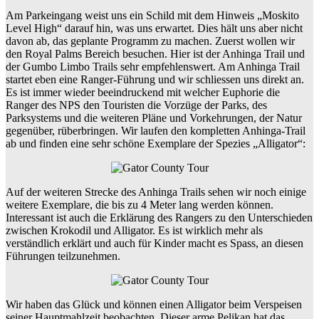
Am Parkeingang weist uns ein Schild mit dem Hinweis „Moskito
Level High“ darauf hin, was uns erwartet. Dies hält uns aber nicht
davon ab, das geplante Programm zu machen. Zuerst wollen wir
den Royal Palms Bereich besuchen. Hier ist der Anhinga Trail und
der Gumbo Limbo Trails sehr empfehlenswert. Am Anhinga Trail
startet eben eine Ranger-Führung und wir schliessen uns direkt an.
Es ist immer wieder beeindruckend mit welcher Euphorie die
Ranger des NPS den Touristen die Vorzüge der Parks, des
Parksystems und die weiteren Pläne und Vorkehrungen, der Natur
gegenüber, rüberbringen. Wir laufen den kompletten Anhinga-Trail
ab und finden eine sehr schöne Exemplare der Spezies „Alligator“:
Auf der weiteren Strecke des Anhinga Trails sehen wir noch einige
weitere Exemplare, die bis zu 4 Meter lang werden können.
Interessant ist auch die Erklärung des Rangers zu den Unterschieden
zwischen Krokodil und Alligator. Es ist wirklich mehr als
verständlich erklärt und auch für Kinder macht es Spass, an diesen
Führungen teilzunehmen.
Wir haben das Glück und können einen Alligator beim Verspeisen
seiner Hauptmahlzeit beobachten. Dieser arme Pelikan hat das