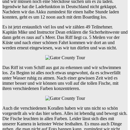
und wir müssen noch eine Steckdose suchen um es zu laden.
Irgendwie hat die Ladefunktion in Deutschland nicht geklappt.
Nachdem wir das Akku zumindest für einen halbe Stunde laden
konnten, geht es um 12 noon auch mit dem Boarding los.
Es ist jetzt erstaunlich viel los und wir zählen 49 Teilnehmer.
Kapitän Mike und Instructor Dean erklären die Sicherheitsweste und
dann geht es raus auf`s Meer. Das Riff liegt ca. 5 Meilen vor der
Küste und nach einer schönen Fahrt kommen wir dort an und
werden erneut eingewiesen, was wir tun dürfen und was nicht.
Das Riff ist vom Schiff aus gut zu erkennen und wir schwimmen
los. Zu Beginn ist alles noch etwas ungewohnt, da es schwerfällt
unter Wasser ruhig zu atmen. Nach einer gewissen Zeit wird es
immer besser und wir können uns voll auf die tollen Fische, mit
ihren verschiedenen Farben konzentrieren.
Auch die verschiedenen Korallen haben wir uns nicht so schön
vorgestellt als wir das hier sehen. Alles ist lebendig und bewegt sich.
Die Fische leuchten in allen Farben. Leider lässt sich dies mit
unserer Kamera in keinster Weise festhalten. Es muss auch Dinge
geben, die man nicht auf Foto bannen kann, zumindest wir nicht.