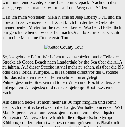
wir immer eine zweite, kleine Tasche im Gepäck. Nachdem dies
alles geregelt ist, machen wir uns auf den Weg nach Süden
Darf ich mich vorstellen: Mein Name ist Jeep Liberty 3.7L und ich
höre auf das Kennzeichen JBX 583. Ich bin der treue Gefährte
meiner beiden Mieter für die nächsten beiden Wochen. Hoffentlich
bringe ich die beiden wieder heil nach Orlando zurück. Jetzt starte
ich meine Maschine für die erste Tour.
So, los geht die Fahrt. Wir haben uns entschieden, weite Teile der
Strecke ab Cocoa Beach nach Lauderdale by the Sea über die A1A
zu fahren. Auf dieser Strecke ist viel mehr zu sehen, als über die I95
oder den Florida Turnpike. Die Halbinsel direkt vor der Ostküste
Floridas ist in den meisten Teilen sehr schön angelegt.
Palmengesäumte Strecken mit tollen Villen und Prachtbauten, alle
mit eigenem Anlegesteg und das dazugehörige Boot bzw. eine
Yacht.
Auf dieser Strecke ist nicht mehr als 30 mph möglich und somit
zieht sich die Strecke etwas in die Länge. Wir halten am ersten Wal-
Mart Supercenter an und versorgen uns mit dem notwendigsten.
Zum ersten Mal erwerben wir nicht die obligatorische Styropor
Kühlbox, sondern eine etwas bessere und grössere aus Plastik mit