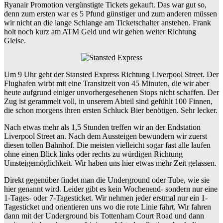
Ryanair Promotion vergünstigte Tickets gekauft. Das war gut so,
denn zum ersten war es 5 Pfund günstiger und zum anderen müssen
wir nicht an die lange Schlange am Ticketschalter anstehen. Frank
holt noch kurz am ATM Geld und wir gehen weiter Richtung
Gleise.
Um 9 Uhr geht der Stansted Express Richtung Liverpool Street. Der
Flughafen wirbt mit eine Transitzeit von 45 Minuten, die wir aber
heute aufgrund einiger unvorhergesehenen Stops nicht schaffen. Der
Zug ist gerammelt voll, in unserem Abteil sind gefühlt 100 Finnen,
die schon morgens ihren ersten Schluck Bier benötigen. Sehr lecker.
Nach etwas mehr als 1,5 Stunden treffen wir an der Endstation
Liverpool Street an. Nach dem Aussteigen bewundern wir zuerst
diesen tollen Bahnhof. Die meisten vielleicht sogar fast alle laufen
ohne einen Blick links oder rechts zu würdigen Richtung
Umsteigemöglichkeit. Wir haben uns hier etwas mehr Zeit gelassen.
Direkt gegenüber findet man die Underground oder Tube, wie sie
hier genannt wird. Leider gibt es kein Wochenend- sondern nur eine
1-Tages- oder 7-Tagesticket. Wir nehmen jeder erstmal nur ein 1-
Tagesticket und orientieren uns wo die rote Linie fährt. Wir fahren
dann mit der Underground bis Tottenham Court Road und dann