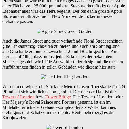
Pferdestallung wurde durch ein riesiges Glasdach geschlossen.Auf
einer Fläche von 25.000 qm und drei Stockwerken findet der Apple
Liebhaber alles was das Herz begehrt. Der bis dahin größte Apple
Store an der 5th Avenue in New York würde locker in dieses
Gebäude passen.
Auch die James Street und quer verlaufende Floral Street scheinen
gute Einkaufsmöglichkeiten zu bieten und auch am Sonntag sind
alle Geschäfte zumindest zwischen12 und 18 Uhr geöffnet. Auch
hier ist auffälllig, dass an fast jeder Ecke eines der bekannten
Musicals gespielt wird. Die Auswahl ist hier riesig und die meisten
Aufführungen finden in tollen Gebäuden wie diesem hier statt.
Wir nehmen wieder ein Stück die Metro. Unsere Tageskarte für 5,60
Pfund hat sich wirklich schon gelohnt. Der nächste Halt ist der
Tower of London
bzw.
Tower Bridge
. Der Tower of London oder
Her Majesty`s Royal Palace and Fortress genannt, ist ein im
Mittelalter errichteter Gebäudekomplex der als Waffenkammer,
Gefängnis und Schatzkammer diente. Heute beherbergt es die
Kronjuwelen.