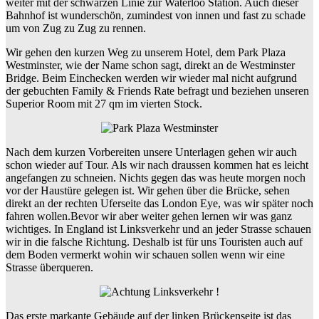
weiter mit der schwarzen Linie zur Waterloo Station. Auch dieser
Bahnhof ist wunderschön, zumindest von innen und fast zu schade
um von Zug zu Zug zu rennen.
Wir gehen den kurzen Weg zu unserem Hotel, dem Park Plaza
Westminster, wie der Name schon sagt, direkt an de Westminster
Bridge. Beim Einchecken werden wir wieder mal nicht aufgrund
der gebuchten Family & Friends Rate befragt und beziehen unseren
Superior Room mit 27 qm im vierten Stock.
Nach dem kurzen Vorbereiten unsere Unterlagen gehen wir auch
schon wieder auf Tour. Als wir nach draussen kommen hat es leicht
angefangen zu schneien. Nichts gegen das was heute morgen noch
vor der Haustüre gelegen ist. Wir gehen über die Brücke, sehen
direkt an der rechten Uferseite das London Eye, was wir später noch
fahren wollen.Bevor wir aber weiter gehen lernen wir was ganz
wichtiges. In England ist Linksverkehr und an jeder Strasse schauen
wir in die falsche Richtung. Deshalb ist für uns Touristen auch auf
dem Boden vermerkt wohin wir schauen sollen wenn wir eine
Strasse überqueren.
Das erste markante Gebäude auf der linken Brückenseite ist das