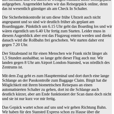
aufgegeben. Angemeldet haben wir das Reisegepäck online, denn
das ist wesentlich günstiger als am Check In Schalter.
Die Sicherheitskontrolle ist um diese frühe Uhrzeit auch nicht
angespannt und so sind wir deutlich früher als geplant am
Boardinggate. Pünktlich um 6.15 Uhr geht das Boarding los und wir
wären eigentlich um 6.40 Uhr fertig zum Starten. Leider muss in
diesem Augenblick aber erst das Flugzeug enteist werden und direkt
danach wird die Rollbahn frei geschoben. Wir starten daher erst
gegen 7.20 Uhr.
Der Sitzabstand ist für einen Menschen wie Frank nicht länger als
1,5 Stunden aushaltbar, so lange geht dieser Flug auch nur. Wir
landen gegen 8 Uhr am Airport London-Stansted, was nördlich des
Zentrums ist.
Mit dem Zug geht es zum Hauptterminal und dort durch eine lange
Schlange an der Passkontrolle zum Baggage Claim. Birgit hat die
Möglichkeit mit ihrem biometrischen Reisepass an einen
automatisierten Schalter zu gehen, dort ist die Schlange auch
deutlich kürzer, aber am Ende funktioniert der Scan dann doch nicht
und sie ist nur kurz vor mir fertig.
Das Gepäck wartet schon auf uns und wir gehen Richtung Bahn.
Wir haben für den Stansted Express schon zu Hause über die