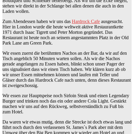
Boutiquen und Schneider beherbergt. Als wir um die Ecke biegen,
stehen wir direkt in der Schlange bei allen denen die auch in den
Laden wollen.
Zum Abendessen haben wir uns das
Hardrock Cafe
ausgesucht.
Hier in London wurde die heute weltweit aktive Restaurantkette
1971 durch Isaac Tigrett und Peter Morton gegründet. Das
Restaurant ist heute noch an seinem angestammten Platz in der Old
Park Lane am Green Park.
Wir essen zuerst die berühmten Nachos an der Bar, da wir auf den
Tisch angeblich 50 Minuten warten sollen. Als wir die Nachos
gerade angefangen zu Essen haben, blinkt schon unser Pager der
uns signalisiert dass wir einen Tisch haben. Wir klären kurz ab ob
wir unser Essen mitnehmen können und laufen mit Teller und
Gläser durch das Hardrock Cafe nach unten, denn dieses Restaurant
ist zweigeschossig.
Wir essen zur Hauptspeise noch Sirloin Steak und einen Legendary
Burger und trinken noch das ein oder andere Cola Light. Gestärkt
machen wir uns auf den Rückweg, selbstverständlich zu Fuß bis
zum Hotel.
Da waren wir etwas mutig, denn die Strecke ist doch etwas lang und
führt noch durch den verlassenen St. James`s Park aber mit dem
Umweg über den Big Ben kommen wir wieder am Hotel an und