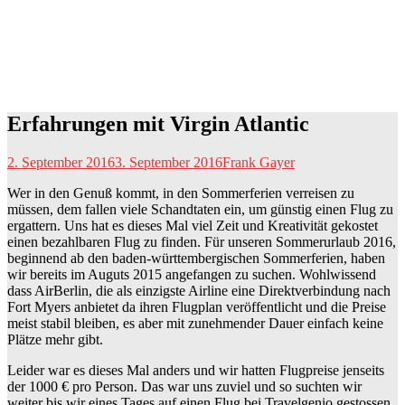
Erfahrungen mit Virgin Atlantic
2. September 2016
3. September 2016
Frank Gayer
Wer in den Genuß kommt, in den Sommerferien verreisen zu
müssen, dem fallen viele Schandtaten ein, um günstig einen Flug zu
ergattern. Uns hat es dieses Mal viel Zeit und Kreativität gekostet
einen bezahlbaren Flug zu finden. Für unseren Sommerurlaub 2016,
beginnend ab den baden-württembergischen Sommerferien, haben
wir bereits im Auguts 2015 angefangen zu suchen. Wohlwissend
dass AirBerlin, die als einzigste Airline eine Direktverbindung nach
Fort Myers anbietet da ihren Flugplan veröffentlicht und die Preise
meist stabil bleiben, es aber mit zunehmender Dauer einfach keine
Plätze mehr gibt.
Leider war es dieses Mal anders und wir hatten Flugpreise jenseits
der 1000 € pro Person. Das war uns zuviel und so suchten wir
weiter bis wir eines Tages auf einen Flug bei Travelgenio gestossen