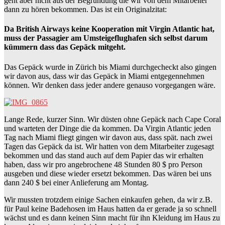
geht aber nicht aus der Begründung die wir von dem Mitarbeiter
dann zu hören bekommen. Das ist ein Originalzitat:
Da British Airways keine Kooperation mit Virgin Atlantic hat,
muss der Passagier am Umsteigeflughafen sich selbst darum
kümmern dass das Gepäck mitgeht.
Das Gepäck wurde in Zürich bis Miami durchgecheckt also gingen
wir davon aus, dass wir das Gepäck in Miami entgegennehmen
können. Wir denken dass jeder andere genauso vorgegangen wäre.
Lange Rede, kurzer Sinn. Wir düsten ohne Gepäck nach Cape Coral
und warteten der Dinge die da kommen. Da Virgin Atlantic jeden
Tag nach Miami fliegt gingen wir davon aus, dass spät. nach zwei
Tagen das Gepäck da ist. Wir hatten von dem Mitarbeiter zugesagt
bekommen und das stand auch auf dem Papier das wir erhalten
haben, dass wir pro angebrochene 48 Stunden 80 $ pro Person
ausgeben und diese wieder ersetzt bekommen. Das wären bei uns
dann 240 $ bei einer Anlieferung am Montag.
Wir mussten trotzdem einige Sachen einkaufen gehen, da wir z.B.
für Paul keine Badehosen im Haus hatten da er gerade ja so schnell
wächst und es dann keinen Sinn macht für ihn Kleidung im Haus zu