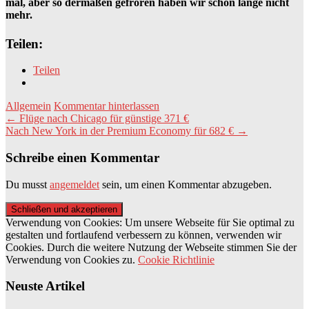
mal, aber so dermaßen gefroren haben wir schon lange nicht
mehr.
Teilen:
Teilen
Allgemein
Kommentar hinterlassen
Beitragsnavigation
←
Flüge nach Chicago für günstige 371 €
Nach New York in der Premium Economy für 682 €
→
Schreibe einen Kommentar
Du musst
angemeldet
sein, um einen Kommentar abzugeben.
Verwendung von Cookies: Um unsere Webseite für Sie optimal zu
gestalten und fortlaufend verbessern zu können, verwenden wir
Cookies. Durch die weitere Nutzung der Webseite stimmen Sie der
Verwendung von Cookies zu.
Cookie Richtlinie
Neuste Artikel