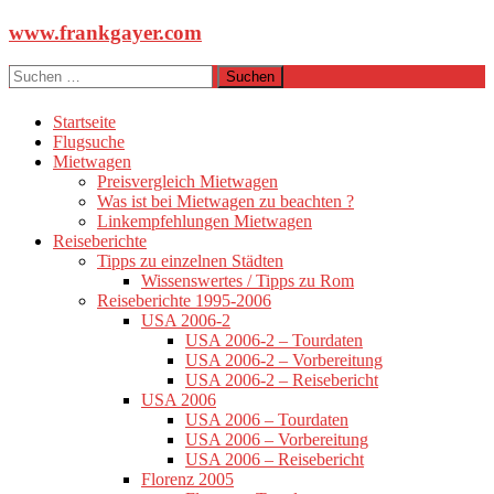
Zum
www.frankgayer.com
Inhalt
springen
Suchen
nach:
Startseite
Flugsuche
Mietwagen
Preisvergleich Mietwagen
Was ist bei Mietwagen zu beachten ?
Linkempfehlungen Mietwagen
Reiseberichte
Tipps zu einzelnen Städten
Wissenswertes / Tipps zu Rom
Reiseberichte 1995-2006
USA 2006-2
USA 2006-2 – Tourdaten
USA 2006-2 – Vorbereitung
USA 2006-2 – Reisebericht
USA 2006
USA 2006 – Tourdaten
USA 2006 – Vorbereitung
USA 2006 – Reisebericht
Florenz 2005