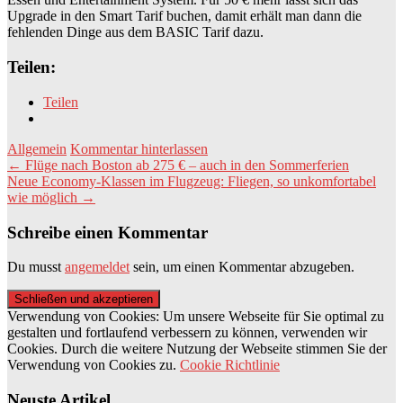
Upgrade in den Smart Tarif buchen, damit erhält man dann die
fehlenden Dinge aus dem BASIC Tarif dazu.
Teilen:
Teilen
Allgemein
Kommentar hinterlassen
Beitragsnavigation
←
Flüge nach Boston ab 275 € – auch in den Sommerferien
Neue Economy-Klassen im Flugzeug: Fliegen, so unkomfortabel
wie möglich
→
Schreibe einen Kommentar
Du musst
angemeldet
sein, um einen Kommentar abzugeben.
Verwendung von Cookies: Um unsere Webseite für Sie optimal zu
gestalten und fortlaufend verbessern zu können, verwenden wir
Cookies. Durch die weitere Nutzung der Webseite stimmen Sie der
Verwendung von Cookies zu.
Cookie Richtlinie
Neuste Artikel