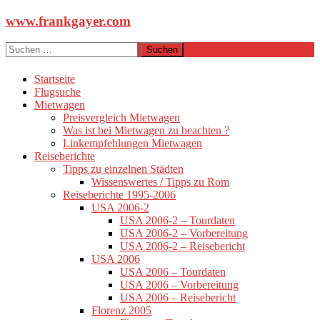
Zum
www.frankgayer.com
Inhalt
springen
Suchen
nach:
Startseite
Flugsuche
Mietwagen
Preisvergleich Mietwagen
Was ist bei Mietwagen zu beachten ?
Linkempfehlungen Mietwagen
Reiseberichte
Tipps zu einzelnen Städten
Wissenswertes / Tipps zu Rom
Reiseberichte 1995-2006
USA 2006-2
USA 2006-2 – Tourdaten
USA 2006-2 – Vorbereitung
USA 2006-2 – Reisebericht
USA 2006
USA 2006 – Tourdaten
USA 2006 – Vorbereitung
USA 2006 – Reisebericht
Florenz 2005