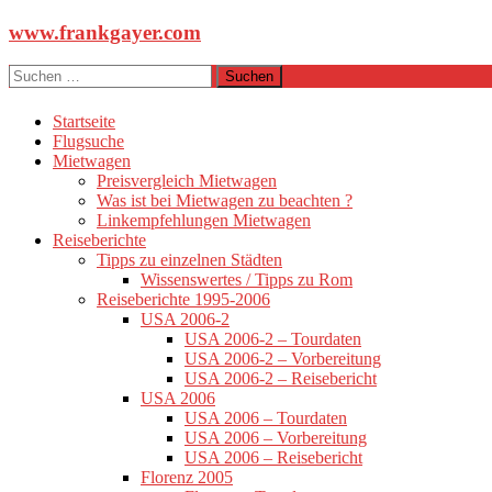
Zum
www.frankgayer.com
Inhalt
springen
Suchen
nach:
Startseite
Flugsuche
Mietwagen
Preisvergleich Mietwagen
Was ist bei Mietwagen zu beachten ?
Linkempfehlungen Mietwagen
Reiseberichte
Tipps zu einzelnen Städten
Wissenswertes / Tipps zu Rom
Reiseberichte 1995-2006
USA 2006-2
USA 2006-2 – Tourdaten
USA 2006-2 – Vorbereitung
USA 2006-2 – Reisebericht
USA 2006
USA 2006 – Tourdaten
USA 2006 – Vorbereitung
USA 2006 – Reisebericht
Florenz 2005