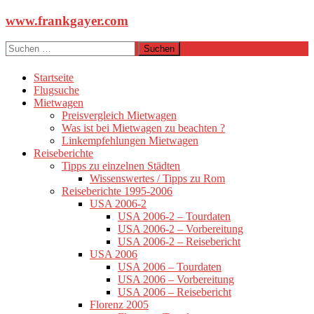
Zum
www.frankgayer.com
Inhalt
springen
Suchen
nach:
Startseite
Flugsuche
Mietwagen
Preisvergleich Mietwagen
Was ist bei Mietwagen zu beachten ?
Linkempfehlungen Mietwagen
Reiseberichte
Tipps zu einzelnen Städten
Wissenswertes / Tipps zu Rom
Reiseberichte 1995-2006
USA 2006-2
USA 2006-2 – Tourdaten
USA 2006-2 – Vorbereitung
USA 2006-2 – Reisebericht
USA 2006
USA 2006 – Tourdaten
USA 2006 – Vorbereitung
USA 2006 – Reisebericht
Florenz 2005