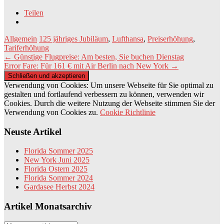
Teilen
Allgemein
125 jähriges Jubiläum
,
Lufthansa
,
Preiserhöhung
,
Tariferhöhung
Beitragsnavigation
←
Günstige Flugpreise: Am besten, Sie buchen Dienstag
Error Fare: Für 161 € mit Air Berlin nach New York
→
Verwendung von Cookies: Um unsere Webseite für Sie optimal zu
gestalten und fortlaufend verbessern zu können, verwenden wir
Cookies. Durch die weitere Nutzung der Webseite stimmen Sie der
Verwendung von Cookies zu.
Cookie Richtlinie
Neuste Artikel
Florida Sommer 2025
New York Juni 2025
Florida Ostern 2025
Florida Sommer 2024
Gardasee Herbst 2024
Artikel Monatsarchiv