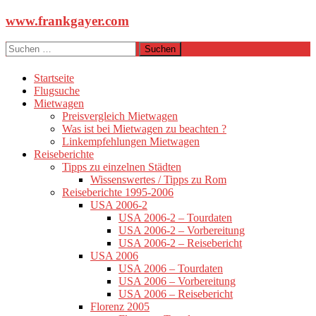
Zum
www.frankgayer.com
Inhalt
springen
Suchen
nach:
Startseite
Flugsuche
Mietwagen
Preisvergleich Mietwagen
Was ist bei Mietwagen zu beachten ?
Linkempfehlungen Mietwagen
Reiseberichte
Tipps zu einzelnen Städten
Wissenswertes / Tipps zu Rom
Reiseberichte 1995-2006
USA 2006-2
USA 2006-2 – Tourdaten
USA 2006-2 – Vorbereitung
USA 2006-2 – Reisebericht
USA 2006
USA 2006 – Tourdaten
USA 2006 – Vorbereitung
USA 2006 – Reisebericht
Florenz 2005