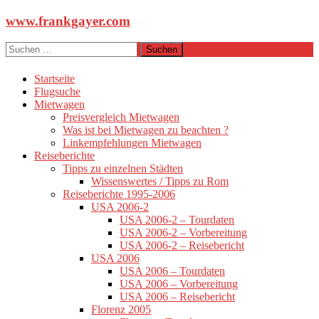
Zum
www.frankgayer.com
Inhalt
springen
Suchen
nach:
Startseite
Flugsuche
Mietwagen
Preisvergleich Mietwagen
Was ist bei Mietwagen zu beachten ?
Linkempfehlungen Mietwagen
Reiseberichte
Tipps zu einzelnen Städten
Wissenswertes / Tipps zu Rom
Reiseberichte 1995-2006
USA 2006-2
USA 2006-2 – Tourdaten
USA 2006-2 – Vorbereitung
USA 2006-2 – Reisebericht
USA 2006
USA 2006 – Tourdaten
USA 2006 – Vorbereitung
USA 2006 – Reisebericht
Florenz 2005