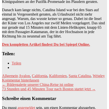
Königspalmen an der Pazifik-Promenade ins Plaudern geraten.
Danach kam lange nichts, Catalina Island war bei den Stars auf
einmal in Vergessenheit geraten, als Urlaubsziel nicht mehr
angesagt. Warum, das wusste keiner so genau. Dabei ist die Insel
der Küste von Los Angeles nur zwölf Meilen vorgelagert. Das sind
nur gerade mal 15 Minuten mit dem Linien-Helikopter, knapp 65
mit dem Passagier-Katamaran, der in der Hochsaison in jede
Richtung bis zu neunmal am Tag fährt.
Den kompletten Artikel findest Du bei Spiegel Online.
Teilen:
Teilen
Allgemein
Avalon
,
California
,
Kalifornien
,
Santa Catalina
,
Wrigley
Kommentar hinterlassen
Beitragsnavigation
←
Bildergalerie unserer China-Reise ist online
73 Stunden und 45 Minuten Tour nach Boston startet jetzt
→
Schreibe einen Kommentar
Du musst
angemeldet
sein, um einen Kommentar abzugeben.