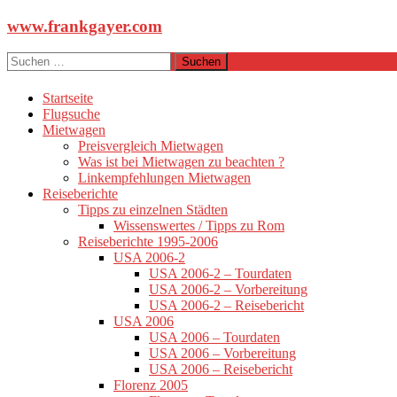
Zum
www.frankgayer.com
Inhalt
springen
Suchen
nach:
Startseite
Flugsuche
Mietwagen
Preisvergleich Mietwagen
Was ist bei Mietwagen zu beachten ?
Linkempfehlungen Mietwagen
Reiseberichte
Tipps zu einzelnen Städten
Wissenswertes / Tipps zu Rom
Reiseberichte 1995-2006
USA 2006-2
USA 2006-2 – Tourdaten
USA 2006-2 – Vorbereitung
USA 2006-2 – Reisebericht
USA 2006
USA 2006 – Tourdaten
USA 2006 – Vorbereitung
USA 2006 – Reisebericht
Florenz 2005