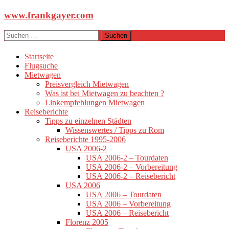
Zum
www.frankgayer.com
Inhalt
springen
Suchen
nach:
Startseite
Flugsuche
Mietwagen
Preisvergleich Mietwagen
Was ist bei Mietwagen zu beachten ?
Linkempfehlungen Mietwagen
Reiseberichte
Tipps zu einzelnen Städten
Wissenswertes / Tipps zu Rom
Reiseberichte 1995-2006
USA 2006-2
USA 2006-2 – Tourdaten
USA 2006-2 – Vorbereitung
USA 2006-2 – Reisebericht
USA 2006
USA 2006 – Tourdaten
USA 2006 – Vorbereitung
USA 2006 – Reisebericht
Florenz 2005