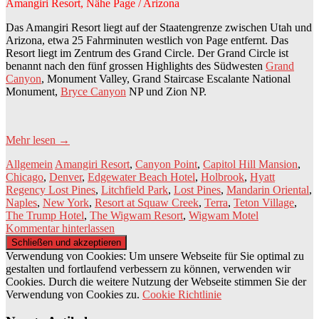
Amangiri Resort, Nähe Page / Arizona
Das Amangiri Resort liegt auf der Staatengrenze zwischen Utah und
Arizona, etwa 25 Fahrminuten westlich von Page entfernt. Das
Resort liegt im Zentrum des Grand Circle. Der Grand Circle ist
benannt nach den fünf grossen Highlights des Südwesten
Grand
Canyon
, Monument Valley, Grand Staircase Escalante National
Monument,
Bryce Canyon
NP und Zion NP.
Mehr lesen
→
Allgemein
Amangiri Resort
,
Canyon Point
,
Capitol Hill Mansion
,
Chicago
,
Denver
,
Edgewater Beach Hotel
,
Holbrook
,
Hyatt
Regency Lost Pines
,
Litchfield Park
,
Lost Pines
,
Mandarin Oriental
,
Naples
,
New York
,
Resort at Squaw Creek
,
Terra
,
Teton Village
,
The Trump Hotel
,
The Wigwam Resort
,
Wigwam Motel
Kommentar hinterlassen
Verwendung von Cookies: Um unsere Webseite für Sie optimal zu
gestalten und fortlaufend verbessern zu können, verwenden wir
Cookies. Durch die weitere Nutzung der Webseite stimmen Sie der
Verwendung von Cookies zu.
Cookie Richtlinie