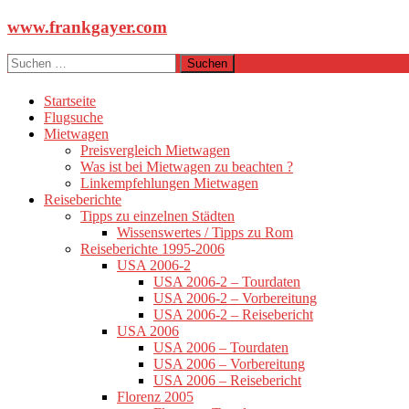
Zum
www.frankgayer.com
Inhalt
springen
Suchen
nach:
Startseite
Flugsuche
Mietwagen
Preisvergleich Mietwagen
Was ist bei Mietwagen zu beachten ?
Linkempfehlungen Mietwagen
Reiseberichte
Tipps zu einzelnen Städten
Wissenswertes / Tipps zu Rom
Reiseberichte 1995-2006
USA 2006-2
USA 2006-2 – Tourdaten
USA 2006-2 – Vorbereitung
USA 2006-2 – Reisebericht
USA 2006
USA 2006 – Tourdaten
USA 2006 – Vorbereitung
USA 2006 – Reisebericht
Florenz 2005