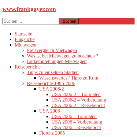
Zum
www.frankgayer.com
Inhalt
springen
Suchen
nach:
Startseite
Flugsuche
Mietwagen
Preisvergleich Mietwagen
Was ist bei Mietwagen zu beachten ?
Linkempfehlungen Mietwagen
Reiseberichte
Tipps zu einzelnen Städten
Wissenswertes / Tipps zu Rom
Reiseberichte 1995-2006
USA 2006-2
USA 2006-2 – Tourdaten
USA 2006-2 – Vorbereitung
USA 2006-2 – Reisebericht
USA 2006
USA 2006 – Tourdaten
USA 2006 – Vorbereitung
USA 2006 – Reisebericht
Florenz 2005