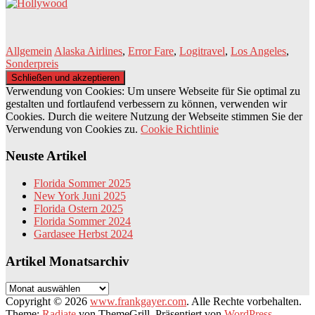
Allgemein
Alaska Airlines
,
Error Fare
,
Logitravel
,
Los Angeles
,
Sonderpreis
Verwendung von Cookies: Um unsere Webseite für Sie optimal zu
gestalten und fortlaufend verbessern zu können, verwenden wir
Cookies. Durch die weitere Nutzung der Webseite stimmen Sie der
Verwendung von Cookies zu.
Cookie Richtlinie
Neuste Artikel
Florida Sommer 2025
New York Juni 2025
Florida Ostern 2025
Florida Sommer 2024
Gardasee Herbst 2024
Artikel Monatsarchiv
Artikel
Monatsarchiv
Copyright © 2026
www.frankgayer.com
. Alle Rechte vorbehalten.
Theme:
Radiate
von ThemeGrill. Präsentiert von
WordPress
.