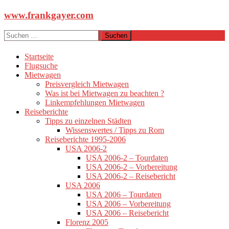
Zum
www.frankgayer.com
Inhalt
springen
Suchen
nach:
Startseite
Flugsuche
Mietwagen
Preisvergleich Mietwagen
Was ist bei Mietwagen zu beachten ?
Linkempfehlungen Mietwagen
Reiseberichte
Tipps zu einzelnen Städten
Wissenswertes / Tipps zu Rom
Reiseberichte 1995-2006
USA 2006-2
USA 2006-2 – Tourdaten
USA 2006-2 – Vorbereitung
USA 2006-2 – Reisebericht
USA 2006
USA 2006 – Tourdaten
USA 2006 – Vorbereitung
USA 2006 – Reisebericht
Florenz 2005