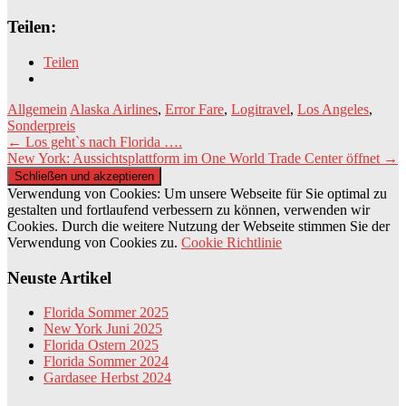
Teilen:
Teilen
Allgemein
Alaska Airlines
,
Error Fare
,
Logitravel
,
Los Angeles
,
Sonderpreis
Beitragsnavigation
←
Los geht`s nach Florida ….
New York: Aussichtsplattform im One World Trade Center öffnet
→
Verwendung von Cookies: Um unsere Webseite für Sie optimal zu
gestalten und fortlaufend verbessern zu können, verwenden wir
Cookies. Durch die weitere Nutzung der Webseite stimmen Sie der
Verwendung von Cookies zu.
Cookie Richtlinie
Neuste Artikel
Florida Sommer 2025
New York Juni 2025
Florida Ostern 2025
Florida Sommer 2024
Gardasee Herbst 2024