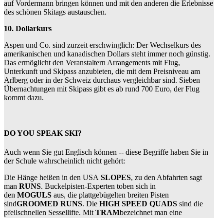
auf Vordermann bringen können und mit den anderen die Erlebnisse
des schönen Skitags austauschen.
10. Dollarkurs
Aspen und Co. sind zurzeit erschwinglich: Der Wechselkurs des
amerikanischen und kanadischen Dollars steht immer noch günstig.
Das ermöglicht den Veranstaltern Arrangements mit Flug,
Unterkunft und Skipass anzubieten, die mit dem Preisniveau am
Arlberg oder in der Schweiz durchaus vergleichbar sind. Sieben
Übernachtungen mit Skipass gibt es ab rund 700 Euro, der Flug
kommt dazu.
DO YOU SPEAK SKI?
Auch wenn Sie gut Englisch können -- diese Begriffe haben Sie in
der Schule wahrscheinlich nicht gehört:
Die Hänge heißen in den USA
SLOPES
, zu den Abfahrten sagt
man
RUNS
. Buckelpisten-Experten toben sich in
den
MOGULS
aus, die plattgebügelten breiten Pisten
sind
GROOMED RUNS
. Die
HIGH SPEED QUADS
sind die
pfeilschnellen Sessellifte. Mit
TRAM
bezeichnet man eine