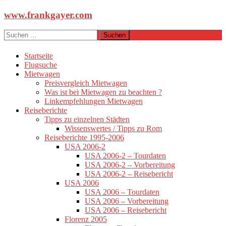
Zum
www.frankgayer.com
Inhalt
springen
Suchen
nach:
Startseite
Flugsuche
Mietwagen
Preisvergleich Mietwagen
Was ist bei Mietwagen zu beachten ?
Linkempfehlungen Mietwagen
Reiseberichte
Tipps zu einzelnen Städten
Wissenswertes / Tipps zu Rom
Reiseberichte 1995-2006
USA 2006-2
USA 2006-2 – Tourdaten
USA 2006-2 – Vorbereitung
USA 2006-2 – Reisebericht
USA 2006
USA 2006 – Tourdaten
USA 2006 – Vorbereitung
USA 2006 – Reisebericht
Florenz 2005