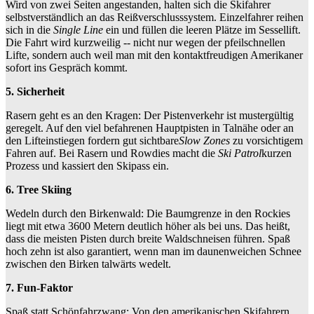
Wird von zwei Seiten angestanden, halten sich die Skifahrer
selbstverständlich an das Reißverschlusssystem. Einzelfahrer reihen
sich in die
Single Line
ein und füllen die leeren Plätze im Sessellift.
Die Fahrt wird kurzweilig -- nicht nur wegen der pfeilschnellen
Lifte, sondern auch weil man mit den kontaktfreudigen Amerikaner
sofort ins Gespräch kommt.
5. Sicherheit
Rasern geht es an den Kragen: Der Pistenverkehr ist mustergültig
geregelt. Auf den viel befahrenen Hauptpisten in Talnähe oder an
den Lifteinstiegen fordern gut sichtbare
Slow Zones
zu vorsichtigem
Fahren auf. Bei Rasern und Rowdies macht die
Ski Patrol
kurzen
Prozess und kassiert den Skipass ein.
6. Tree Skiing
Wedeln durch den Birkenwald: Die Baumgrenze in den Rockies
liegt mit etwa 3600 Metern deutlich höher als bei uns. Das heißt,
dass die meisten Pisten durch breite Waldschneisen führen. Spaß
hoch zehn ist also garantiert, wenn man im daunenweichen Schnee
zwischen den Birken talwärts wedelt.
7. Fun-Faktor
Spaß statt Schönfahrzwang: Von den amerikanischen Skifahrern