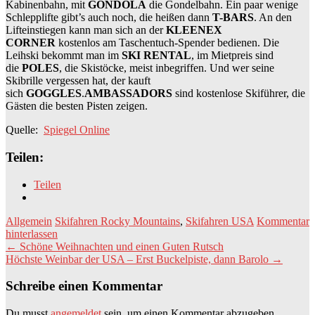
Kabinenbahn, mit
GONDOLA
die Gondelbahn. Ein paar wenige
Schlepplifte gibt’s auch noch, die heißen dann
T-BARS
. An den
Lifteinstiegen kann man sich an der
KLEENEX
CORNER
kostenlos am Taschentuch-Spender bedienen. Die
Leihski bekommt man im
SKI RENTAL
, im Mietpreis sind
die
POLES
, die Skistöcke, meist inbegriffen. Und wer seine
Skibrille vergessen hat, der kauft
sich
GOGGLES
.
AMBASSADORS
sind kostenlose Skiführer, die
Gästen die besten Pisten zeigen.
Quelle:
Spiegel Online
Teilen:
Teilen
Allgemein
Skifahren Rocky Mountains
,
Skifahren USA
Kommentar
hinterlassen
Beitragsnavigation
←
Schöne Weihnachten und einen Guten Rutsch
Höchste Weinbar der USA – Erst Buckelpiste, dann Barolo
→
Schreibe einen Kommentar
Du musst
angemeldet
sein, um einen Kommentar abzugeben.