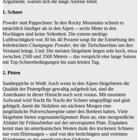
Argumente, warum sich die lange Anreise lohnt.
1. Schnee
Powder
statt Pappschnee: In den Rocky Mountains schneit es
tatsächlich häufiger als in den Alpen -- sechs Meter in den
Hochlagen sind keine Seltenheit. Die extrem niedrige
Luftfeuchtigkeit von 30 bis 40 Prozent sorgt für die Entstehung des
federleichten
Champagne Powder
, der die Tiefschneefans um den
Verstand bringt. Und: Die meisten Skigebiete liegen sehr hoch, etwa
zwischen 2500 und 3500 Metern -- das verspricht eine lange Saison
mit Top-Schneebedingungen bis zum letzten Tag.
2. Pisten
Samtteppiche in Weiß: Auch wenn in den Alpen-Skigebieten die
Qualität der Pistenpflege gewaltig aufgeholt hat, sind die
Amerikaner in dieser Hinsicht noch weit voraus. Mit enormem
Aufwand wird Nacht für Nacht der Schnee umgepflügt und glatt
gebügelt, damit die Skifahrer am nächsten Morgen eine
jungfräuliche Pulverschneepiste unter den Brettern haben. Viele
Skigebiete bieten sogenannte
Signature Runs
an, eine morgendliche
Abfahrt für Frühaufsteher auf der unverspurten Piste. Eisplatten
kennt man im amerikanischen Westen dank des trockenen Schnees
nur vom Hörensagen -- und von den berüchtigten und vereisten
Skigebieten an der amerikanischen Ostküste.