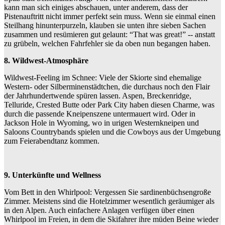
kann man sich einiges abschauen, unter anderem, dass der
Pistenauftritt nicht immer perfekt sein muss. Wenn sie einmal einen
Steilhang hinunterpurzeln, klauben sie unten ihre sieben Sachen
zusammen und resümieren gut gelaunt: “That was great!” -- anstatt
zu grübeln, welchen Fahrfehler sie da oben nun begangen haben.
8. Wildwest-Atmosphäre
Wildwest-Feeling im Schnee: Viele der Skiorte sind ehemalige
Western- oder Silberminenstädtchen, die durchaus noch den Flair
der Jahrhundertwende spüren lassen. Aspen, Breckenridge,
Telluride, Crested Butte oder Park City haben diesen Charme, was
durch die passende Kneipenszene untermauert wird. Oder in
Jackson Hole in Wyoming, wo in urigen Westernkneipen und
Saloons Countrybands spielen und die Cowboys aus der Umgebung
zum Feierabendtanz kommen.
9. Unterkünfte und Wellness
Vom Bett in den Whirlpool: Vergessen Sie sardinenbüchsengroße
Zimmer. Meistens sind die Hotelzimmer wesentlich geräumiger als
in den Alpen. Auch einfachere Anlagen verfügen über einen
Whirlpool im Freien, in dem die Skifahrer ihre müden Beine wieder